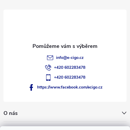
a
t
í
info
@
e-cigo.cz
+420 602283478
+420 602283478
https://www.facebook.com/ecigo.cz
O nás
Užitečné informace