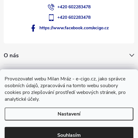
+420 602283478
+420 602283478
https://www.facebook.com/ecigo.cz
O nás
Užitečné informace
Provozovatel webu Milan Mráz - e-cigo.cz, jako správce
osobních údajů, zpracovává na tomto webu soubory
Facebook
cookies pro zlepšování prostředí webových stránek, pro
analytické účely.
Nastavení
Copyright 2007-2026
e-cigo.cz
. Všechna práva vyhrazena.
Vytvořil Shoptet
Souhlasím