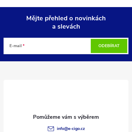
Mějte přehled o novinkách
a slevách
Z
á
E-mail
ODEBÍRAT
p
a
t
í
info
@
e-cigo.cz