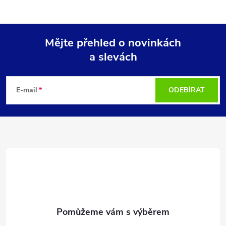
Mějte přehled o novinkách
a slevách
Z
á
E-mail
ODEBÍRAT
p
a
t
í