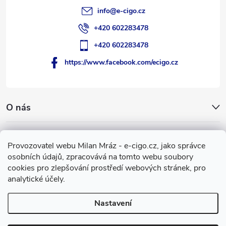
info
@
e-cigo.cz
+420 602283478
+420 602283478
https://www.facebook.com/ecigo.cz
O nás
Užitečné informace
Provozovatel webu Milan Mráz - e-cigo.cz, jako správce
osobních údajů, zpracovává na tomto webu soubory
Facebook
cookies pro zlepšování prostředí webových stránek, pro
analytické účely.
Nastavení
Copyright 2007-2026
e-cigo.cz
. Všechna práva vyhrazena.