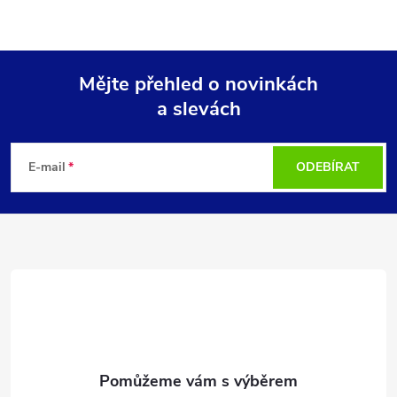
Mějte přehled o novinkách
a slevách
Z
á
E-mail
ODEBÍRAT
p
a
t
í