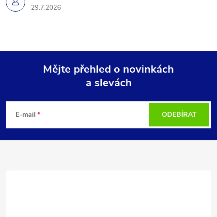
29.7.2026
Mějte přehled o novinkách
a slevách
Z
á
E-mail
ODEBÍRAT
p
a
t
í