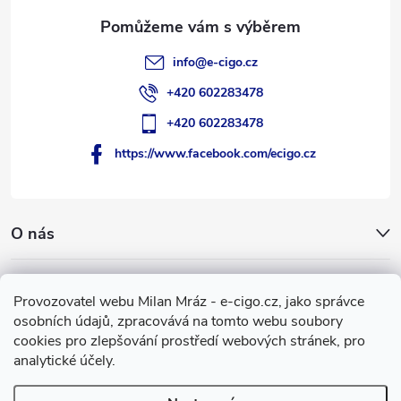
info
@
e-cigo.cz
+420 602283478
+420 602283478
https://www.facebook.com/ecigo.cz
O nás
Užitečné informace
Provozovatel webu Milan Mráz - e-cigo.cz, jako správce
osobních údajů, zpracovává na tomto webu soubory
Facebook
cookies pro zlepšování prostředí webových stránek, pro
analytické účely.