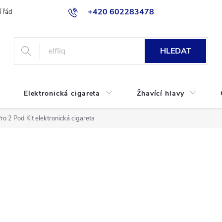
+420 602283478
 řád
Blog
Jak nakupovat
HLEDAT
Elektronická cigareta
Žhavící hlavy
o 2 Pod Kit elektronická cigareta