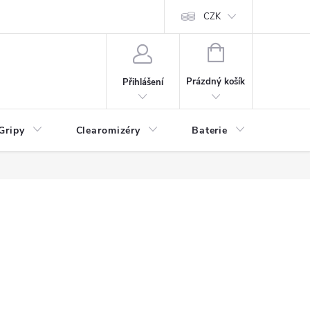
CZK
NÁKUPNÍ
KOŠÍK
Prázdný košík
Přihlášení
Gripy
Clearomizéry
Baterie
Příslu