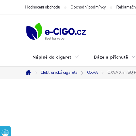
Přejít
Hodnocení obchodu
Obchodní podmínky
Reklamační
na
obsah
Náplně do cigaret
Báze a příchutě
Elektronická cigareta
OXVA
OXVA Xlim SQ Pr
Domů