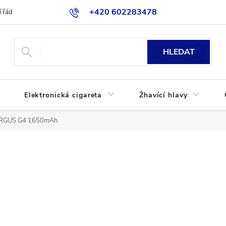
+420 602283478
 řád
Blog
Jak nakupovat
HLEDAT
Elektronická cigareta
Žhavící hlavy
RGUS G4 1650mAh