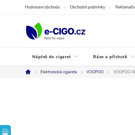
Přejít
Hodnocení obchodu
Obchodní podmínky
Reklamační
na
obsah
Náplně do cigaret
Báze a příchutě
Elektronická cigareta
VOOPOO
VOOPOO A
Domů