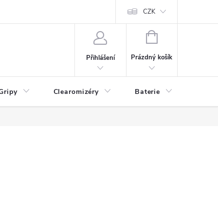
CZK
NÁKUPNÍ
KOŠÍK
Prázdný košík
Přihlášení
Gripy
Clearomizéry
Baterie
Příslu