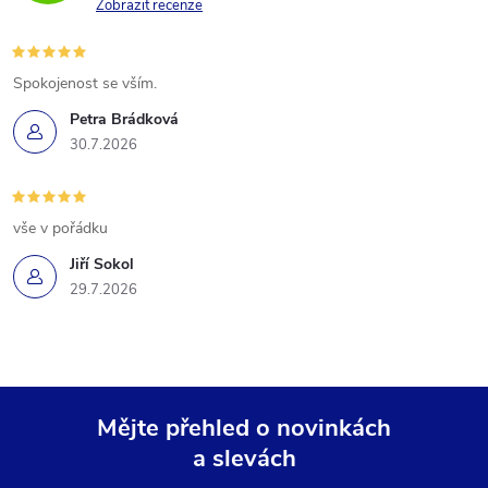
Zobrazit recenze
Spokojenost se vším.
Petra Brádková
30.7.2026
vše v pořádku
Jiří Sokol
29.7.2026
Mějte přehled o novinkách
a slevách
Z