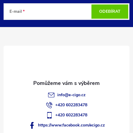
á
E-mail
ODEBÍRAT
p
a
t
í
info
@
e-cigo.cz
+420 602283478
+420 602283478
https://www.facebook.com/ecigo.cz