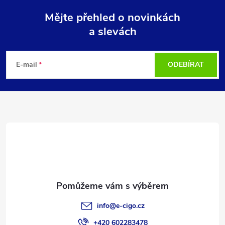
Mějte přehled o novinkách
a slevách
Z
á
E-mail
ODEBÍRAT
p
a
t
í
info
@
e-cigo.cz
+420 602283478