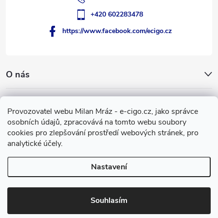
+420 602283478
https://www.facebook.com/ecigo.cz
O nás
Užitečné informace
Provozovatel webu Milan Mráz - e-cigo.cz, jako správce
osobních údajů, zpracovává na tomto webu soubory
Facebook
cookies pro zlepšování prostředí webových stránek, pro
analytické účely.
Nastavení
Copyright 2007-2026
e-cigo.cz
. Všechna práva vyhrazena.
Vytvořil Shoptet
Souhlasím