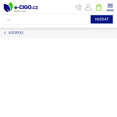
Přejít
NÁKUPNÍ
KOŠÍK
na
obsah
HLEDAT
VOOPOO