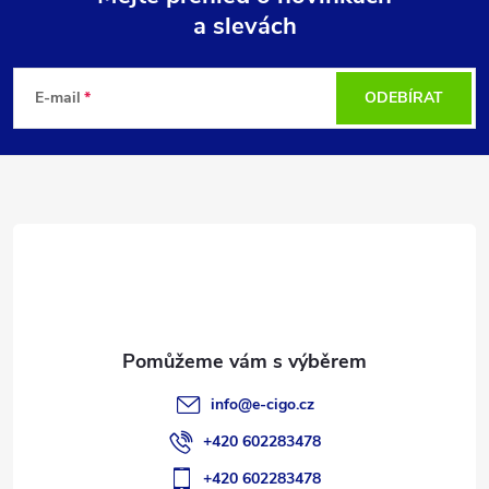
a slevách
Z
á
E-mail
ODEBÍRAT
p
a
t
í
info
@
e-cigo.cz
+420 602283478
+420 602283478