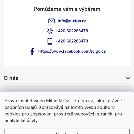
info
@
e-cigo.cz
+420 602283478
+420 602283478
https://www.facebook.com/ecigo.cz
O nás
Užitečné informace
Provozovatel webu Milan Mráz - e-cigo.cz, jako správce
osobních údajů, zpracovává na tomto webu soubory
Facebook
cookies pro zlepšování prostředí webových stránek, pro
analytické účely.