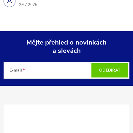
29.7.2026
Mějte přehled o novinkách
a slevách
Z
á
E-mail
ODEBÍRAT
p
a
t
í