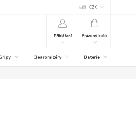
CZK
NÁKUPNÍ
KOŠÍK
Prázdný košík
Přihlášení
Gripy
Clearomizéry
Baterie
Příslu