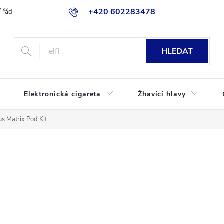
+420 602283478
 řád
Blog
Jak nakupovat
HLEDAT
Elektronická cigareta
Žhavící hlavy
s Matrix Pod Kit