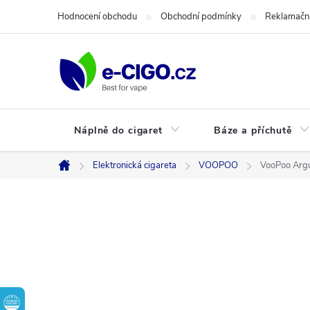
Přejít
Hodnocení obchodu
Obchodní podmínky
Reklamační
na
obsah
Náplně do cigaret
Báze a příchutě
Elektronická cigareta
VOOPOO
VooPoo Argu
Domů