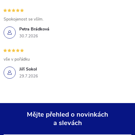
Spokojenost se vším.
Petra Brádková
30.7.2026
vše v pořádku
Jiří Sokol
29.7.2026
Mějte přehled o novinkách
a slevách
Z