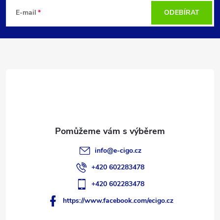
á
E-mail
ODEBÍRAT
p
a
t
í
info
@
e-cigo.cz
+420 602283478
+420 602283478
https://www.facebook.com/ecigo.cz