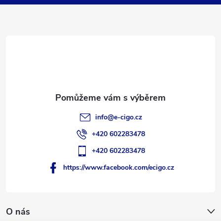
p
a
t
í
info
@
e-cigo.cz
+420 602283478
+420 602283478
https://www.facebook.com/ecigo.cz
O nás