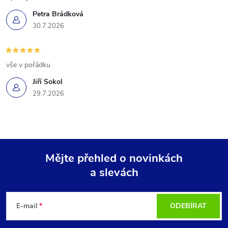
Petra Brádková
30.7.2026
vše v pořádku
Jiří Sokol
29.7.2026
Mějte přehled o novinkách
a slevách
Z
á
E-mail
ODEBÍRAT