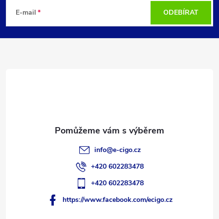
á
E-mail
ODEBÍRAT
p
a
t
í
info
@
e-cigo.cz
+420 602283478
+420 602283478
https://www.facebook.com/ecigo.cz