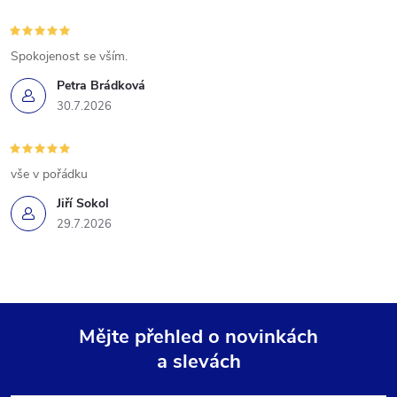
Spokojenost se vším.
Petra Brádková
30.7.2026
vše v pořádku
Jiří Sokol
29.7.2026
Mějte přehled o novinkách
a slevách
Z