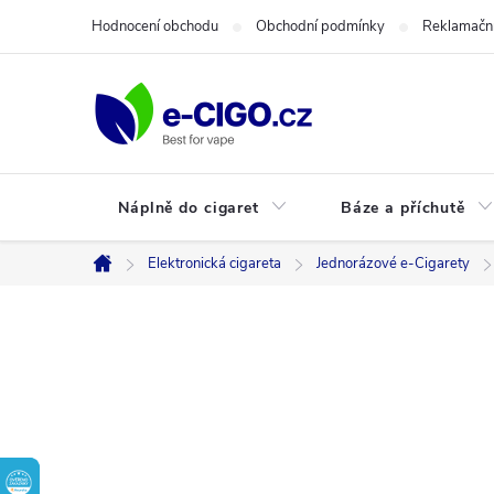
Přejít
Hodnocení obchodu
Obchodní podmínky
Reklamační
na
obsah
Náplně do cigaret
Báze a příchutě
Elektronická cigareta
Jednorázové e-Cigarety
Domů