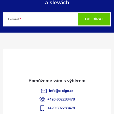
a slevách
Z
á
E-mail
ODEBÍRAT
p
a
t
í
info
@
e-cigo.cz
+420 602283478
+420 602283478