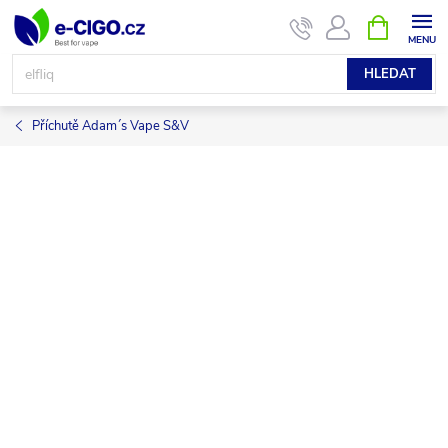
Přejít
NÁKUPNÍ
KOŠÍK
na
obsah
HLEDAT
Příchutě Adam´s Vape S&V