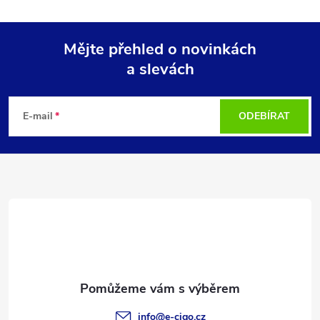
Mějte přehled o novinkách
a slevách
Z
á
E-mail
ODEBÍRAT
p
a
t
í
info
@
e-cigo.cz