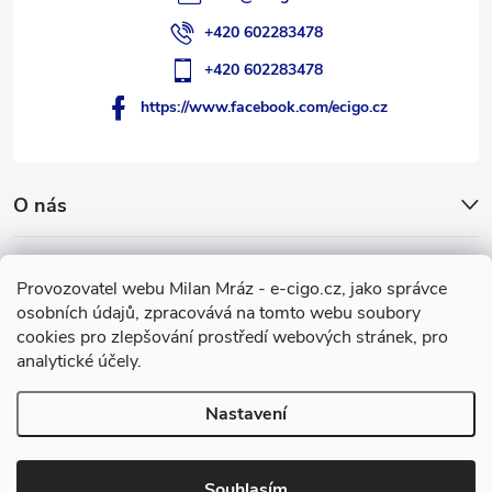
+420 602283478
+420 602283478
https://www.facebook.com/ecigo.cz
O nás
Užitečné informace
Provozovatel webu Milan Mráz - e-cigo.cz, jako správce
osobních údajů, zpracovává na tomto webu soubory
Facebook
cookies pro zlepšování prostředí webových stránek, pro
analytické účely.
Nastavení
Copyright 2007-2026
e-cigo.cz
. Všechna práva vyhrazena.
Vytvořil Shoptet
Souhlasím