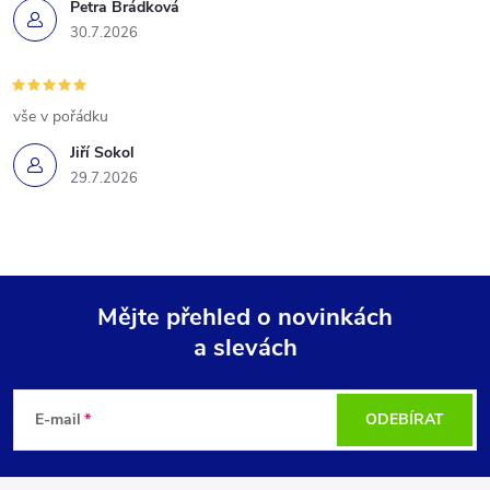
Petra Brádková
30.7.2026
vše v pořádku
Jiří Sokol
29.7.2026
Mějte přehled o novinkách
a slevách
Z
á
E-mail
ODEBÍRAT
p