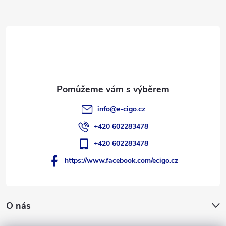
a
t
í
info
@
e-cigo.cz
+420 602283478
+420 602283478
https://www.facebook.com/ecigo.cz
O nás