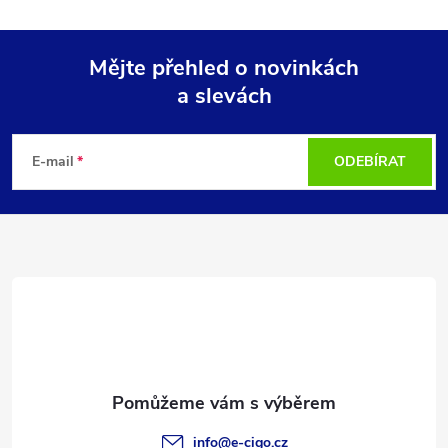
Mějte přehled o novinkách
a slevách
Z
á
E-mail
ODEBÍRAT
p
a
t
í
info
@
e-cigo.cz