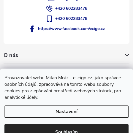
+420 602283478
+420 602283478
https://www.facebook.com/ecigo.cz
O nás
Užitečné informace
Provozovatel webu Milan Mráz - e-cigo.cz, jako správce
osobních údajů, zpracovává na tomto webu soubory
Facebook
cookies pro zlepšování prostředí webových stránek, pro
analytické účely.
Nastavení
Copyright 2007-2026
e-cigo.cz
. Všechna práva vyhrazena.
Vytvořil Shoptet
Souhlasím