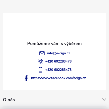
a
t
í
info
@
e-cigo.cz
+420 602283478
+420 602283478
https://www.facebook.com/ecigo.cz
O nás