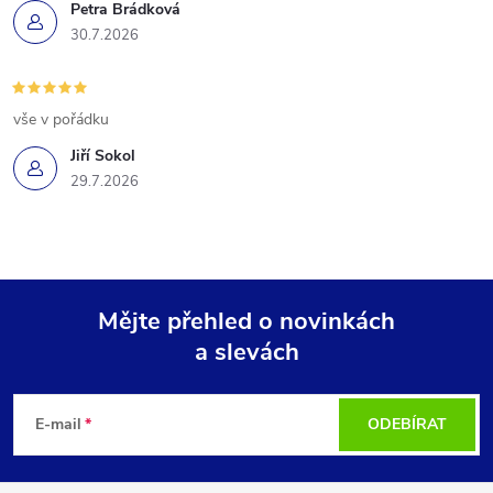
Petra Brádková
30.7.2026
vše v pořádku
Jiří Sokol
29.7.2026
Mějte přehled o novinkách
a slevách
Z
á
E-mail
ODEBÍRAT
p