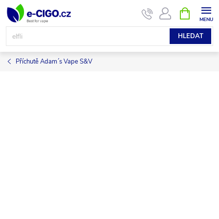
Přejít
NÁKUPNÍ
KOŠÍK
na
obsah
HLEDAT
Příchutě Adam´s Vape S&V