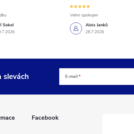
ádku
Velmi spokojen
ří Sokol
Alois Janků
9.7.2026
28.7.2026
a slevách
E-mail
rmace
Facebook