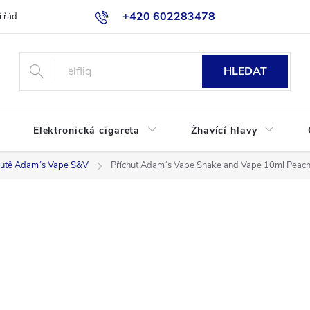
+420 602283478
 řád
Blog
Jak nakupovat
HLEDAT
Elektronická cigareta
Žhavící hlavy
hutě Adam´s Vape S&V
Příchuť Adam´s Vape Shake and Vape 10ml Peach