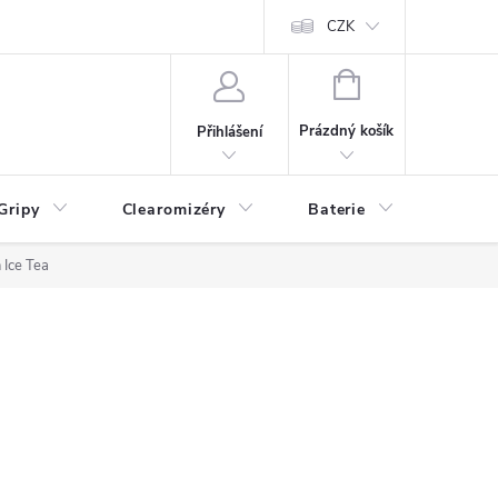
CZK
NÁKUPNÍ
KOŠÍK
Prázdný košík
Přihlášení
Gripy
Clearomizéry
Baterie
Příslu
 Ice Tea