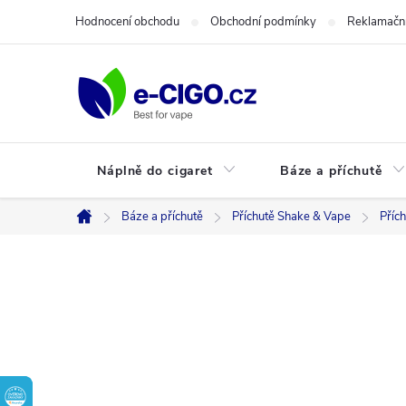
Přejít
Hodnocení obchodu
Obchodní podmínky
Reklamační
na
obsah
Náplně do cigaret
Báze a příchutě
Báze a příchutě
Příchutě Shake & Vape
Příc
Domů