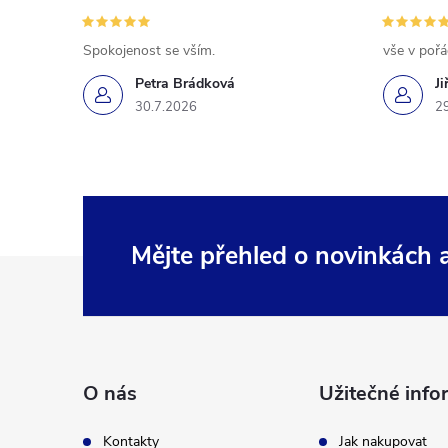
Spokojenost se vším.
vše v poř
Petra Brádková
Ji
30.7.2026
2
Mějte přehled o novinkách
Z
á
p
O nás
Užitečné info
a
Kontakty
Jak nakupovat