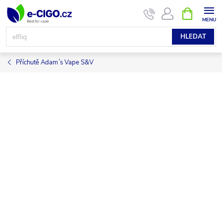
Přejít
NÁKUPNÍ
KOŠÍK
na
obsah
HLEDAT
Příchutě Adam´s Vape S&V