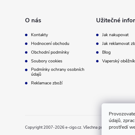
á
p
O nás
Užitečné info
a
Kontakty
Jak nakupovat
t
Hodnocení obchodu
Jak reklamovat zb
Obchodní podmínky
Blog
í
Soubory cookies
Vaperský oběžník
Podmínky ochrany osobních
údajů
Reklamace zboží
Provozovate
údajů, zpra
prostředí we
Copyright 2007-2026
e-cigo.cz
. Všechna práva vyhrazena.