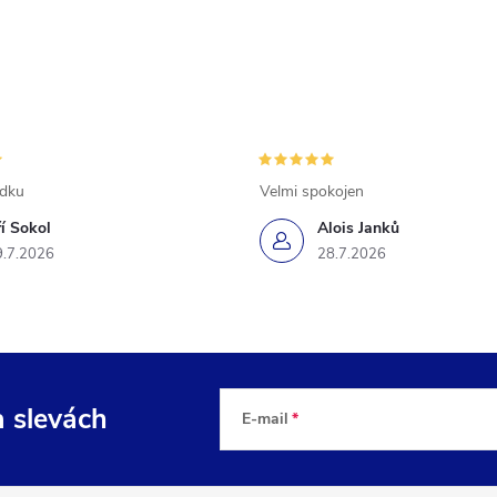
ádku
Velmi spokojen
ří Sokol
Alois Janků
9.7.2026
28.7.2026
a slevách
E-mail