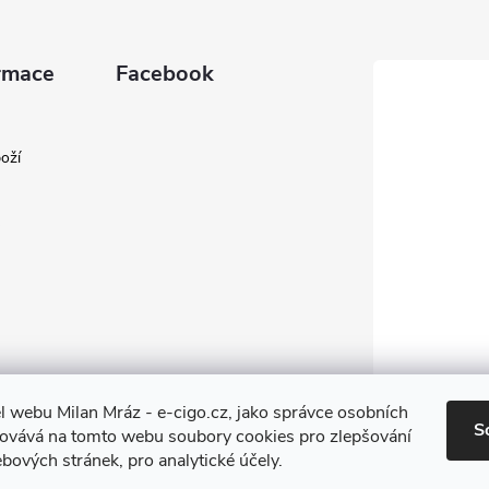
rmace
Facebook
oží
l webu Milan Mráz - e-cigo.cz, jako správce osobních
S
covává na tomto webu soubory cookies pro zlepšování
bových stránek, pro analytické účely.