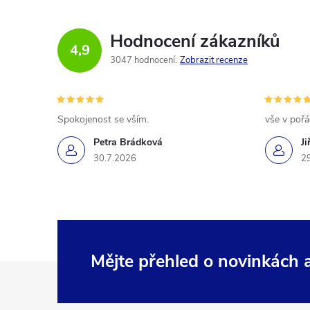
Hodnocení zákazníků
4,9
3047 hodnocení
Zobrazit recenze
Spokojenost se vším.
vše v poř
Petra Brádková
Ji
30.7.2026
2
Mějte přehled o novinkách
Z