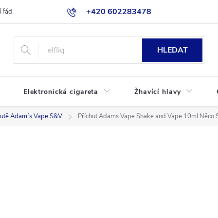
+420 602283478
 řád
Blog
Jak nakupovat
HLEDAT
Elektronická cigareta
Žhavící hlavy
hutě Adam´s Vape S&V
Příchuť Adams Vape Shake and Vape 10ml Něc