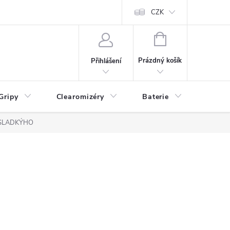
CZK
NÁKUPNÍ
KOŠÍK
Prázdný košík
Přihlášení
Gripy
Clearomizéry
Baterie
Příslu
o SLADKÝHO