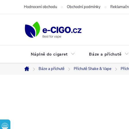
Přejít
Hodnocení obchodu
Obchodní podmínky
Reklamační
na
obsah
Náplně do cigaret
Báze a příchutě
Báze a příchutě
Příchutě Shake & Vape
Příc
Domů