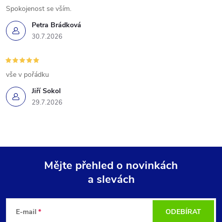
Spokojenost se vším.
Petra Brádková
30.7.2026
vše v pořádku
Jiří Sokol
29.7.2026
Mějte přehled o novinkách
a slevách
Z
á
E-mail
ODEBÍRAT