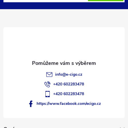
p
a
t
í
info
@
e-cigo.cz
+420 602283478
+420 602283478
https://www.facebook.com/ecigo.cz