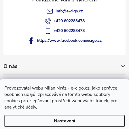
info
@
e-cigo.cz
+420 602283478
+420 602283478
https://www.facebook.com/ecigo.cz
O nás
Užitečné informace
Provozovatel webu Milan Mráz - e-cigo.cz, jako správce
osobních údajů, zpracovává na tomto webu soubory
Facebook
cookies pro zlepšování prostředí webových stránek, pro
analytické účely.
Nastavení
Copyright 2007-2026
e-cigo.cz
. Všechna práva vyhrazena.