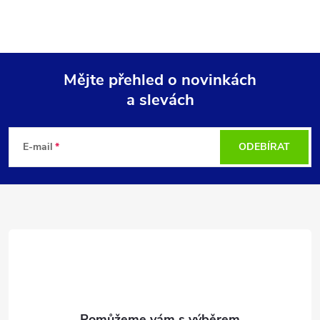
Mějte přehled o novinkách
a slevách
Z
á
E-mail
ODEBÍRAT
p
a
t
í