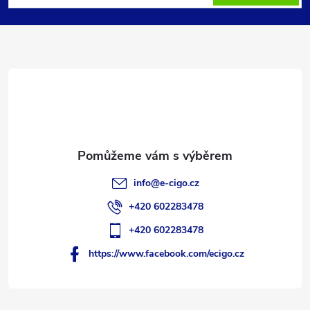
p
a
t
í
info
@
e-cigo.cz
+420 602283478
+420 602283478
https://www.facebook.com/ecigo.cz