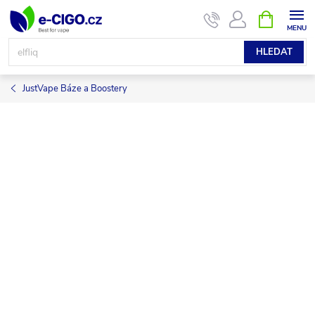
Přejít
NÁKUPNÍ
KOŠÍK
na
obsah
HLEDAT
JustVape Báze a Boostery