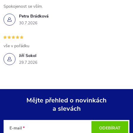
Spokojenost se vším.
Petra Brádková
30.7.2026
vše v pořádku
Jiří Sokol
29.7.2026
Mějte přehled o novinkách
a slevách
Z
á
E-mail
ODEBÍRAT