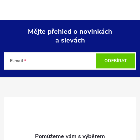
Mějte přehled o novinkách
a slevách
Z
á
E-mail
ODEBÍRAT
p
a
t
í