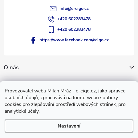
info
@
e-cigo.cz
+420 602283478
+420 602283478
https://www.facebook.com/ecigo.cz
O nás
Užitečné informace
Provozovatel webu Milan Mráz - e-cigo.cz, jako správce
osobních údajů, zpracovává na tomto webu soubory
Facebook
cookies pro zlepšování prostředí webových stránek, pro
analytické účely.
Nastavení
Copyright 2007-2026
e-cigo.cz
. Všechna práva vyhrazena.