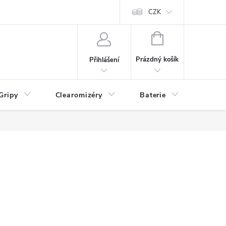
CZK
NÁKUPNÍ
KOŠÍK
Prázdný košík
Přihlášení
Gripy
Clearomizéry
Baterie
Příslu