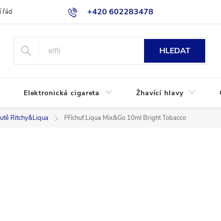
+420 602283478
 řád
Blog
Jak nakupovat
HLEDAT
Elektronická cigareta
Žhavící hlavy
hutě Ritchy&Liqua
Příchuť Liqua Mix&Go 10ml Bright Tobacco