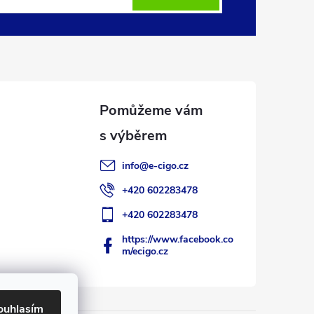
info
@
e-cigo.cz
+420 602283478
+420 602283478
https://www.facebook.co
m/ecigo.cz
ouhlasím