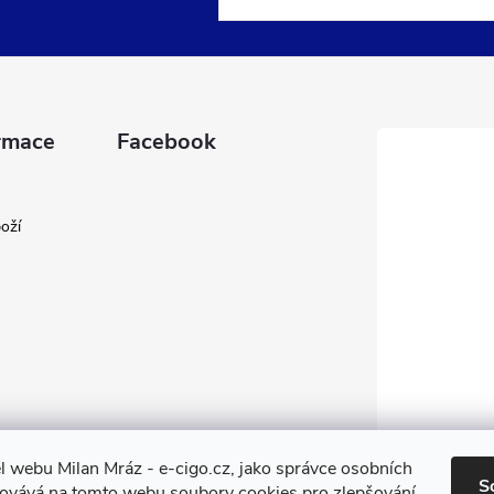
rmace
Facebook
oží
l webu Milan Mráz - e-cigo.cz, jako správce osobních
S
covává na tomto webu soubory cookies pro zlepšování