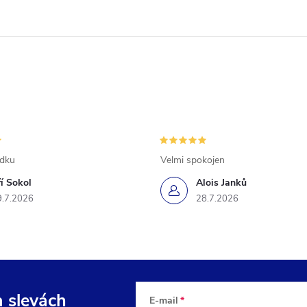
ádku
Velmi spokojen
ří Sokol
Alois Janků
9.7.2026
28.7.2026
a slevách
E-mail