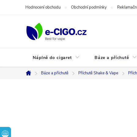
Přejít
Hodnocení obchodu
Obchodní podmínky
Reklamační
na
obsah
Náplně do cigaret
Báze a příchutě
Báze a příchutě
Příchutě Shake & Vape
Příc
Domů