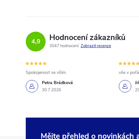
Hodnocení zákazníků
4,9
3047 hodnocení
Zobrazit recenze
Spokojenost se vším.
vše v poř
Petra Brádková
Ji
30.7.2026
2
Mějte přehled o novinkách