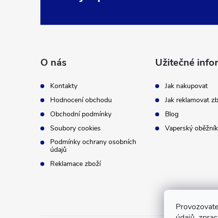
Z
á
p
O nás
Užitečné info
a
Kontakty
Jak nakupovat
t
Hodnocení obchodu
Jak reklamovat zb
Obchodní podmínky
Blog
í
Soubory cookies
Vaperský oběžník
Podmínky ochrany osobních
údajů
Reklamace zboží
Provozovate
údajů, zpra