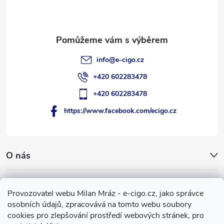
í
info
@
e-cigo.cz
+420 602283478
+420 602283478
https://www.facebook.com/ecigo.cz
O nás
Užitečné informace
Provozovatel webu Milan Mráz - e-cigo.cz, jako správce
osobních údajů, zpracovává na tomto webu soubory
Facebook
cookies pro zlepšování prostředí webových stránek, pro