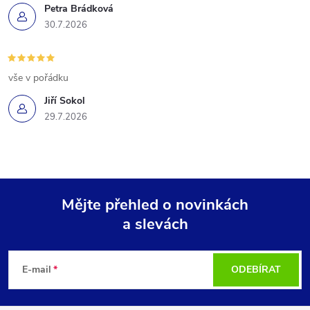
Petra Brádková
30.7.2026
vše v pořádku
Jiří Sokol
29.7.2026
Mějte přehled o novinkách
a slevách
Z
á
E-mail
ODEBÍRAT
p