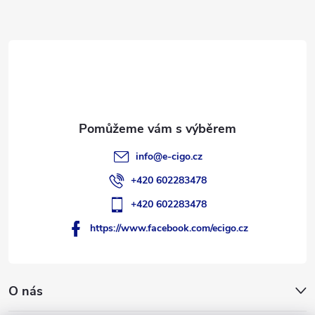
a
t
í
info
@
e-cigo.cz
+420 602283478
+420 602283478
https://www.facebook.com/ecigo.cz
O nás