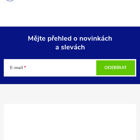
Mějte přehled o novinkách
a slevách
Z
á
E-mail
ODEBÍRAT
p
a
t
í