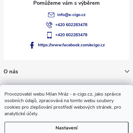
info
@
e-cigo.cz
+420 602283478
+420 602283478
https://www.facebook.com/ecigo.cz
O nás
Užitečné informace
Provozovatel webu Milan Mráz - e-cigo.cz, jako správce
osobních údajů, zpracovává na tomto webu soubory
Facebook
cookies pro zlepšování prostředí webových stránek, pro
analytické účely.
Nastavení