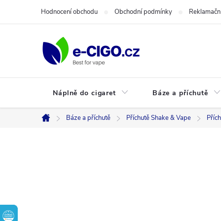
Přejít
Hodnocení obchodu
Obchodní podmínky
Reklamační
na
obsah
Náplně do cigaret
Báze a příchutě
Báze a příchutě
Příchutě Shake & Vape
Příc
Domů