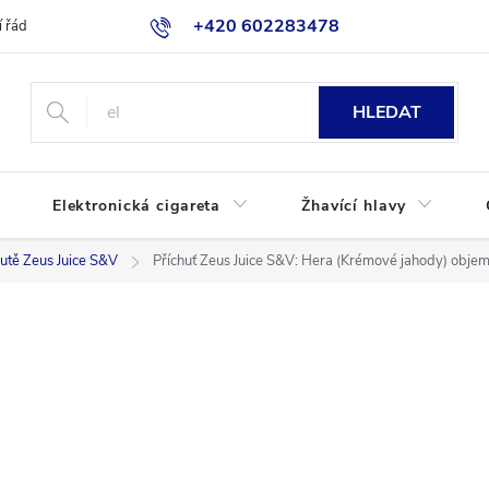
+420 602283478
 řád
Blog
Jak nakupovat
HLEDAT
Elektronická cigareta
Žhavící hlavy
hutě Zeus Juice S&V
Příchuť Zeus Juice S&V: Hera (Krémové jahody) obje