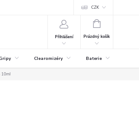
CZK
NÁKUPNÍ
KOŠÍK
Prázdný košík
Přihlášení
Gripy
Clearomizéry
Baterie
Příslu
m 10ml