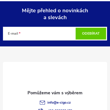
Mějte přehled o novinkách
a slevách
Z
á
E-mail
ODEBÍRAT
p
a
t
í
info
@
e-cigo.cz