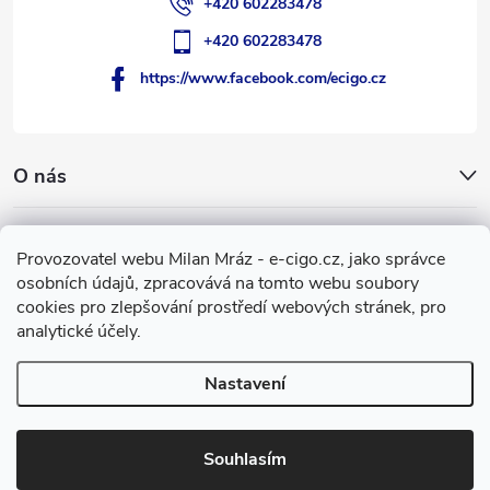
+420 602283478
+420 602283478
https://www.facebook.com/ecigo.cz
O nás
Užitečné informace
Provozovatel webu Milan Mráz - e-cigo.cz, jako správce
osobních údajů, zpracovává na tomto webu soubory
Facebook
cookies pro zlepšování prostředí webových stránek, pro
analytické účely.
Nastavení
Copyright 2007-2026
e-cigo.cz
. Všechna práva vyhrazena.
Vytvořil Shoptet
Souhlasím