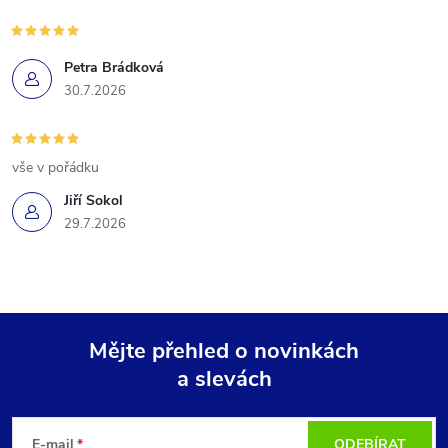
Petra Brádková
30.7.2026
vše v pořádku
Jiří Sokol
29.7.2026
Mějte přehled o novinkách
a slevách
Z
á
E-mail
ODEBÍRAT