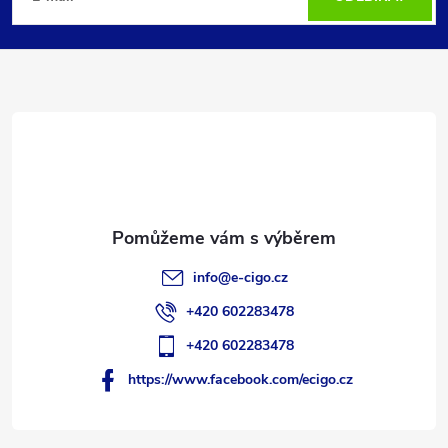
p
a
t
í
info
@
e-cigo.cz
+420 602283478
+420 602283478
https://www.facebook.com/ecigo.cz