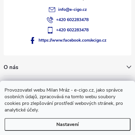
info
@
e-cigo.cz
+420 602283478
+420 602283478
https://www.facebook.com/ecigo.cz
O nás
Užitečné informace
Provozovatel webu Milan Mráz - e-cigo.cz, jako správce
osobních údajů, zpracovává na tomto webu soubory
Facebook
cookies pro zlepšování prostředí webových stránek, pro
analytické účely.
Nastavení
Copyright 2007-2026
e-cigo.cz
. Všechna práva vyhrazena.