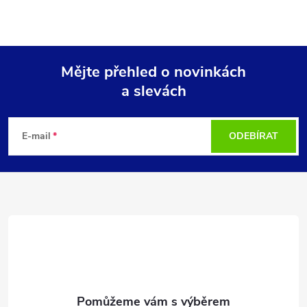
Mějte přehled o novinkách
a slevách
Z
á
E-mail
ODEBÍRAT
p
a
t
í