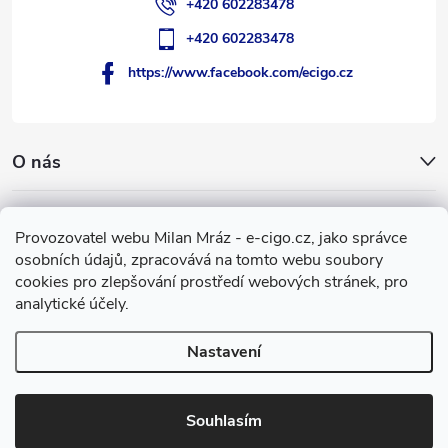
+420 602283478
+420 602283478
https://www.facebook.com/ecigo.cz
O nás
Užitečné informace
Provozovatel webu Milan Mráz - e-cigo.cz, jako správce
osobních údajů, zpracovává na tomto webu soubory
Facebook
cookies pro zlepšování prostředí webových stránek, pro
analytické účely.
Nastavení
Copyright 2007-2026
e-cigo.cz
. Všechna práva vyhrazena.
Vytvořil Shoptet
Souhlasím