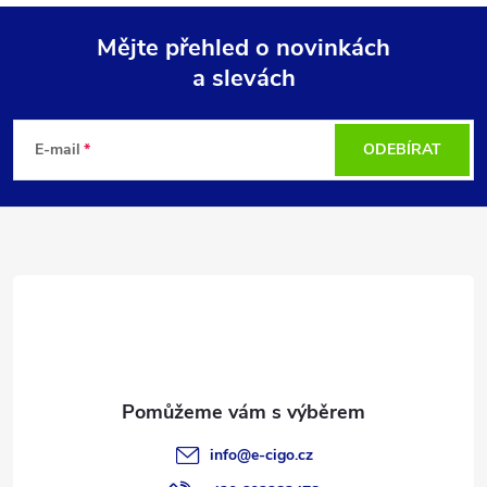
Mějte přehled o novinkách
a slevách
Z
á
E-mail
ODEBÍRAT
p
a
t
í
info
@
e-cigo.cz