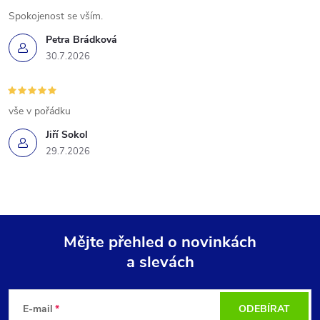
Spokojenost se vším.
Petra Brádková
30.7.2026
vše v pořádku
Jiří Sokol
29.7.2026
Mějte přehled o novinkách
a slevách
Z
á
E-mail
ODEBÍRAT