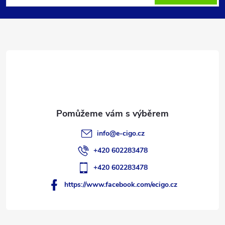
p
a
t
í
info
@
e-cigo.cz
+420 602283478
+420 602283478
https://www.facebook.com/ecigo.cz