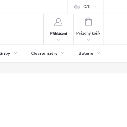
CZK
NÁKUPNÍ
KOŠÍK
Prázdný košík
Přihlášení
Gripy
Clearomizéry
Baterie
Příslu