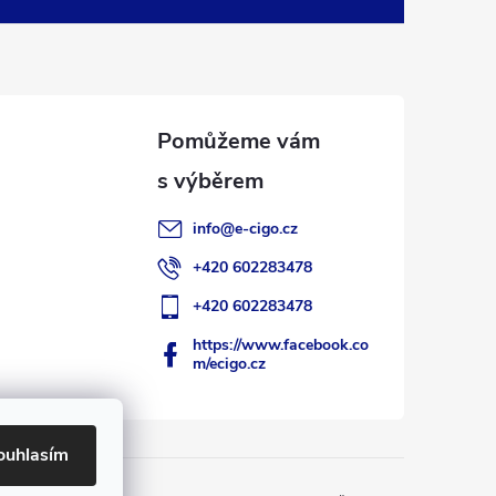
info
@
e-cigo.cz
+420 602283478
+420 602283478
https://www.facebook.co
m/ecigo.cz
ouhlasím