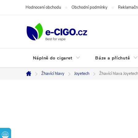
Přejít
Hodnocení obchodu
Obchodní podmínky
Reklamační
na
obsah
Náplně do cigaret
Báze a příchutě
Žhavící hlavy
Joyetech
Žhavící hlava Joyete
Domů