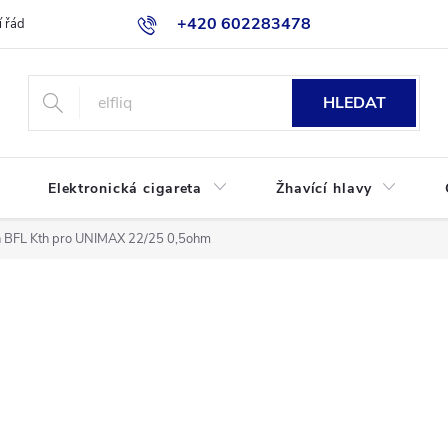
+420 602283478
 řád
Blog
Jak nakupovat
HLEDAT
Elektronická cigareta
Žhavící hlavy
ch BFL Kth pro UNIMAX 22/25 0,5ohm