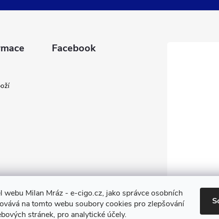
rmace
Facebook
oží
l webu Milan Mráz - e-cigo.cz, jako správce osobních
S
covává na tomto webu soubory cookies pro zlepšování
bových stránek, pro analytické účely.