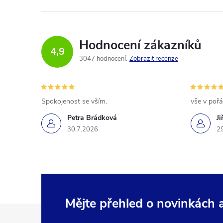
Hodnocení zákazníků
4,9
3047 hodnocení
Zobrazit recenze
Spokojenost se vším.
vše v poř
Petra Brádková
Ji
30.7.2026
2
Mějte přehled o novinkách
Z