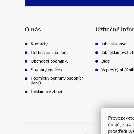
á
p
O nás
Užitečné info
a
Kontakty
Jak nakupovat
t
Hodnocení obchodu
Jak reklamovat zb
Obchodní podmínky
Blog
í
Soubory cookies
Vaperský oběžník
Podmínky ochrany osobních
údajů
Reklamace zboží
Provozovate
údajů, zpra
prostředí we