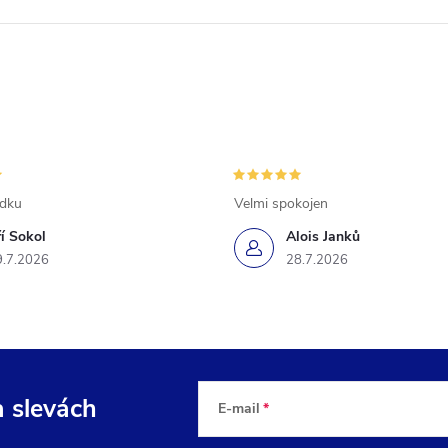
ádku
Velmi spokojen
ří Sokol
Alois Janků
9.7.2026
28.7.2026
a slevách
E-mail