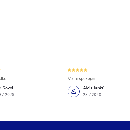
ádku
Velmi spokojen
ří Sokol
Alois Janků
9.7.2026
28.7.2026