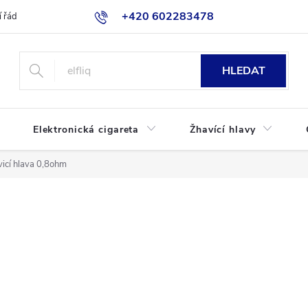
+420 602283478
 řád
Blog
Jak nakupovat
HLEDAT
Elektronická cigareta
Žhavící hlavy
cí hlava 0,8ohm