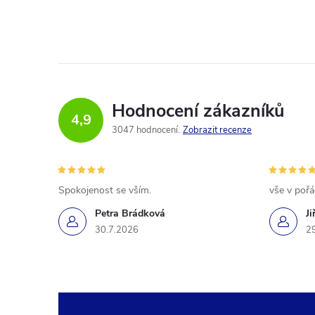
Hodnocení zákazníků
4,9
3047 hodnocení
Zobrazit recenze
Spokojenost se vším.
vše v poř
Petra Brádková
Ji
30.7.2026
2