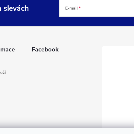
a slevách
E-mail
rmace
Facebook
oží