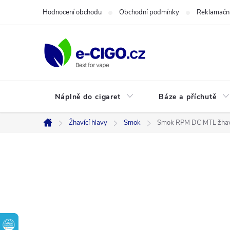
Přejít
Hodnocení obchodu
Obchodní podmínky
Reklamační
na
obsah
Náplně do cigaret
Báze a příchutě
Žhavící hlavy
Smok
Smok RPM DC MTL žhavi
Domů