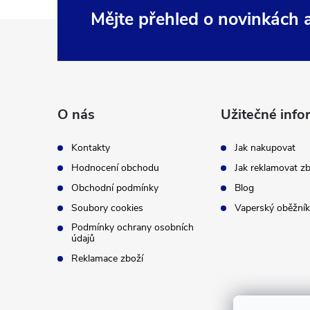
Mějte přehled o novinkách
Z
á
p
O nás
Užitečné info
a
Kontakty
Jak nakupovat
t
Hodnocení obchodu
Jak reklamovat zb
Obchodní podmínky
Blog
í
Soubory cookies
Vaperský oběžník
Podmínky ochrany osobních
údajů
Reklamace zboží