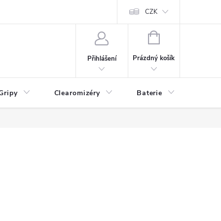
CZK
NÁKUPNÍ
KOŠÍK
Prázdný košík
Přihlášení
Gripy
Clearomizéry
Baterie
Příslu