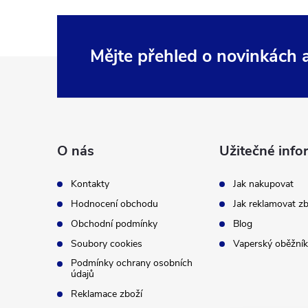
Mějte přehled o novinkách
Z
á
p
O nás
Užitečné info
a
Kontakty
Jak nakupovat
t
Hodnocení obchodu
Jak reklamovat zb
Obchodní podmínky
Blog
í
Soubory cookies
Vaperský oběžník
Podmínky ochrany osobních
údajů
Reklamace zboží