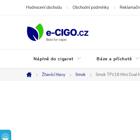
Přejít
Hodnocení obchodu
Obchodní podmínky
Reklamační
na
obsah
Náplně do cigaret
Báze a příchutě
Žhavící hlavy
Smok
Smok TFV18 Mini Dual M
Domů