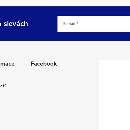
a slevách
E-mail
rmace
Facebook
oží