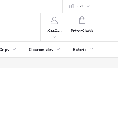
CZK
NÁKUPNÍ
KOŠÍK
Prázdný košík
Přihlášení
Gripy
Clearomizéry
Baterie
Příslu