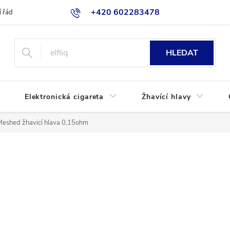
+420 602283478
 řád
Blog
Jak nakupovat
HLEDAT
Elektronická cigareta
Žhavící hlavy
eshed žhavicí hlava 0,15ohm