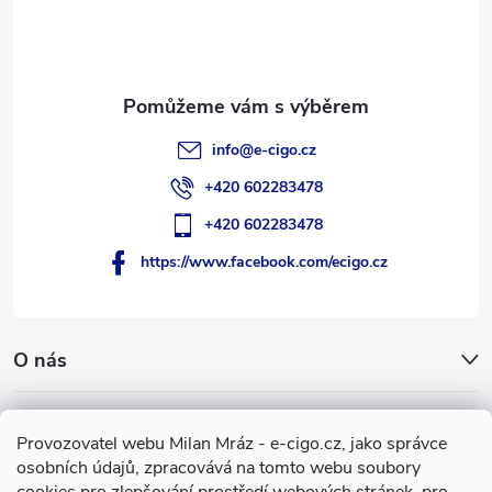
t
í
info
@
e-cigo.cz
+420 602283478
+420 602283478
https://www.facebook.com/ecigo.cz
O nás
Užitečné informace
Provozovatel webu Milan Mráz - e-cigo.cz, jako správce
osobních údajů, zpracovává na tomto webu soubory
Facebook