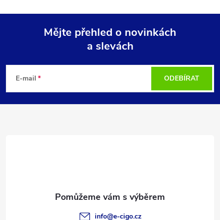
Mějte přehled o novinkách
a slevách
Z
á
E-mail
ODEBÍRAT
p
a
t
í
info
@
e-cigo.cz