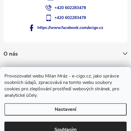
+420 602283478
+420 602283478
https://www.facebook.com/ecigo.cz
O nás
Užitečné informace
Provozovatel webu Milan Mráz - e-cigo.cz, jako správce
osobních údajů, zpracovává na tomto webu soubory
Facebook
cookies pro zlepšování prostředí webových stránek, pro
analytické účely.
Nastavení
Copyright 2007-2026
e-cigo.cz
. Všechna práva vyhrazena.
Vytvořil Shoptet
Souhlasím