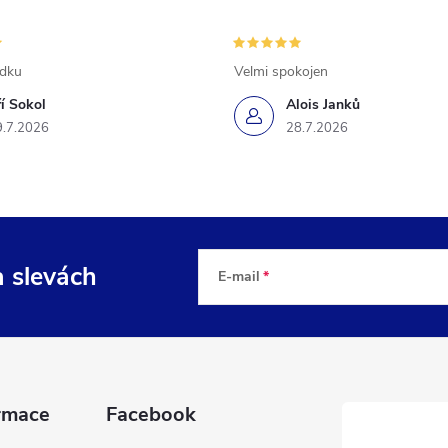
ádku
Velmi spokojen
ří Sokol
Alois Janků
9.7.2026
28.7.2026
a slevách
E-mail
rmace
Facebook