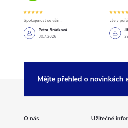
Spokojenost se vším.
vše v poř
Petra Brádková
Ji
30.7.2026
2
Mějte přehled o novinkách
Z
á
p
O nás
Užitečné info