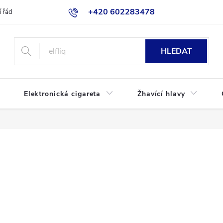
+420 602283478
 řád
Blog
Jak nakupovat
HLEDAT
Elektronická cigareta
Žhavící hlavy