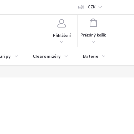
CZK
NÁKUPNÍ
KOŠÍK
Prázdný košík
Přihlášení
Gripy
Clearomizéry
Baterie
Příslu