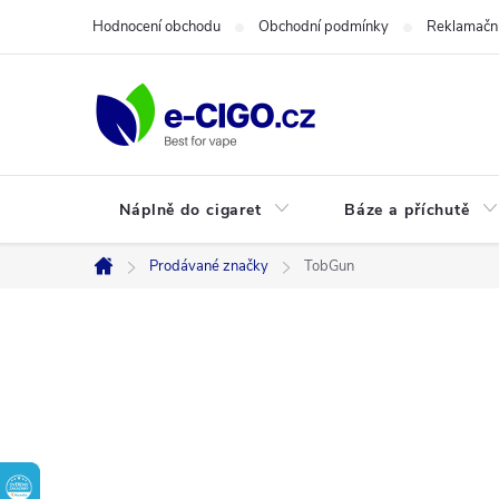
Přejít
Hodnocení obchodu
Obchodní podmínky
Reklamační
na
obsah
Náplně do cigaret
Báze a příchutě
Prodávané značky
TobGun
Domů