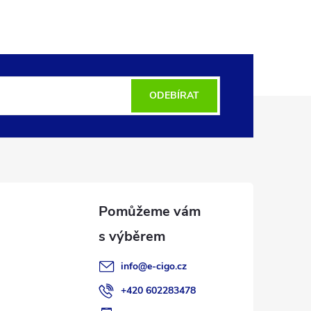
ODEBÍRAT
info
@
e-cigo.cz
+420 602283478