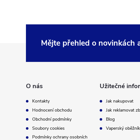
Mějte přehled o novinkách
Z
á
p
O nás
Užitečné info
a
Kontakty
Jak nakupovat
t
Hodnocení obchodu
Jak reklamovat zb
Obchodní podmínky
Blog
í
Soubory cookies
Vaperský oběžník
Podmínky ochrany osobních