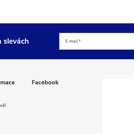
a slevách
E-mail
rmace
Facebook
oží