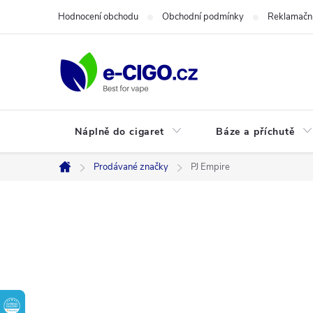
Přejít
Hodnocení obchodu
Obchodní podmínky
Reklamační
na
obsah
Náplně do cigaret
Báze a příchutě
Prodávané značky
PJ Empire
Domů