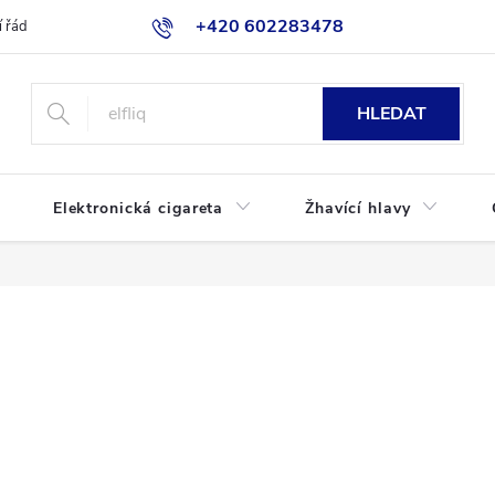
+420 602283478
 řád
Blog
Jak nakupovat
HLEDAT
Elektronická cigareta
Žhavící hlavy