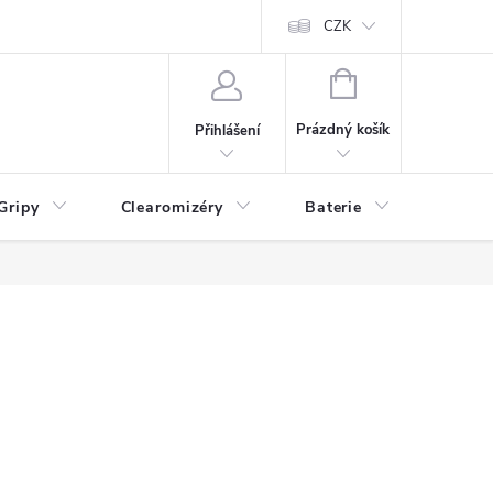
CZK
NÁKUPNÍ
KOŠÍK
Prázdný košík
Přihlášení
Gripy
Clearomizéry
Baterie
Příslu