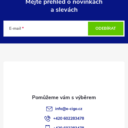
Mějte přehled o novinkách
a slevách
Z
á
E-mail
ODEBÍRAT
p
a
t
í
info
@
e-cigo.cz
+420 602283478