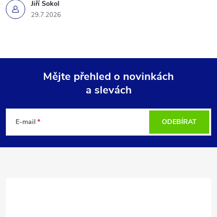
Jiří Sokol
29.7.2026
Mějte přehled o novinkách
a slevách
Z
á
E-mail
ODEBÍRAT
p
a
t