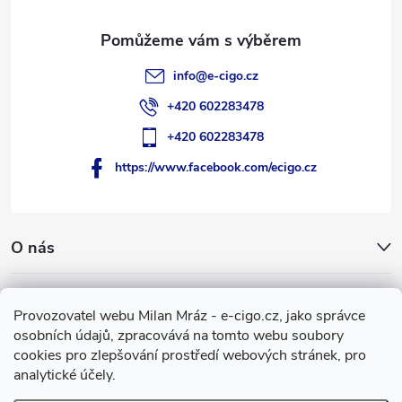
í
info
@
e-cigo.cz
+420 602283478
+420 602283478
https://www.facebook.com/ecigo.cz
O nás
Užitečné informace
Provozovatel webu Milan Mráz - e-cigo.cz, jako správce
osobních údajů, zpracovává na tomto webu soubory
Facebook
cookies pro zlepšování prostředí webových stránek, pro
analytické účely.