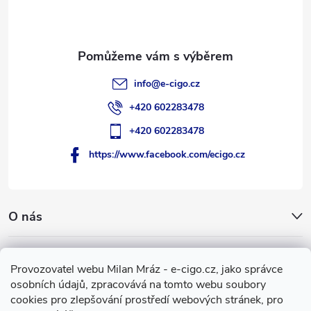
í
info
@
e-cigo.cz
+420 602283478
+420 602283478
https://www.facebook.com/ecigo.cz
O nás
Užitečné informace
Provozovatel webu Milan Mráz - e-cigo.cz, jako správce
osobních údajů, zpracovává na tomto webu soubory
Facebook
cookies pro zlepšování prostředí webových stránek, pro