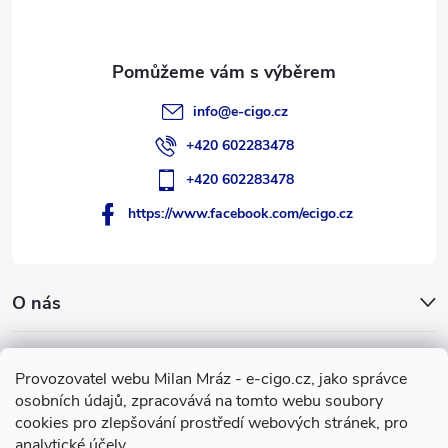
í
info
@
e-cigo.cz
+420 602283478
+420 602283478
https://www.facebook.com/ecigo.cz
O nás
Užitečné informace
Provozovatel webu Milan Mráz - e-cigo.cz, jako správce
osobních údajů, zpracovává na tomto webu soubory
Facebook
cookies pro zlepšování prostředí webových stránek, pro
analytické účely.