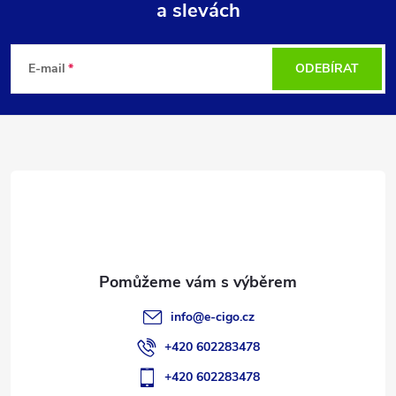
a slevách
Z
á
E-mail
ODEBÍRAT
p
a
t
í
info
@
e-cigo.cz
+420 602283478
+420 602283478